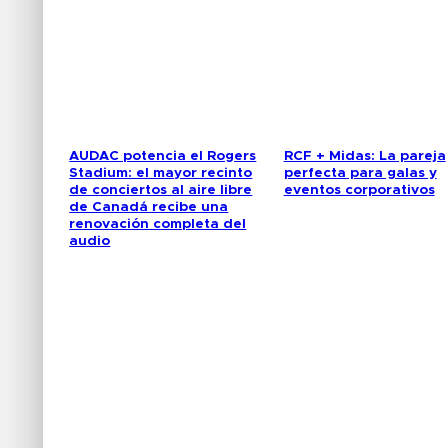
AUDAC potencia el Rogers
RCF + Midas: La pareja
Stadium: el mayor recinto
perfecta para galas y
de conciertos al aire libre
eventos corporativos
de Canadá recibe una
renovación completa del
audio