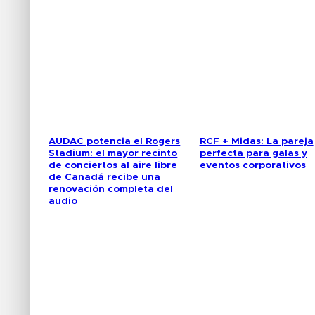
AUDAC potencia el Rogers
RCF + Midas: La pareja
Stadium: el mayor recinto
perfecta para galas y
de conciertos al aire libre
eventos corporativos
de Canadá recibe una
renovación completa del
audio