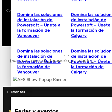
Copyright © 2024 AVL Media Group. Todos los derechos reser
Domina las soluciones
Domina las solucion
de instalación de
de instalación de
Política de privacidad
Powersoft – Únete a
Powersoft – Únete 
Condiciones de uso
la formación de
la formación de
Vancouver
Calgary
Domina las soluciones
Domina las solucion
de instalación de
de instalación de
{acf_formulario_de_formación_inscríbete_}
Powersoft – Únete a
Powersoft – Únete 
la formación de
la formación de
Vancouver
Calgary
Eventos
Feri
Ferias y eventos
8 - 10 de octubre | Nueva York, NY