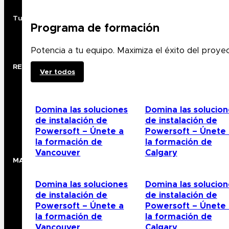
Tu principal socio distribuidor en Norteamérica
Programa de formación
Potencia a tu equipo. Maximiza el éxito del proye
RECURSOS
Ver todos
Localizador de representantes
Casos prácticos
Domina las soluciones
Domina las solucion
Ferias comerciales
de instalación de
de instalación de
Sala de exposiciones
Powersoft – Únete a
Powersoft – Únete 
la formación de
la formación de
Vancouver
Calgary
MARCAS
Audio
Domina las soluciones
Domina las solucion
Iluminación
de instalación de
de instalación de
Vídeo
Powersoft – Únete a
Powersoft – Únete 
la formación de
la formación de
Inalámbrico
Vancouver
Calgary