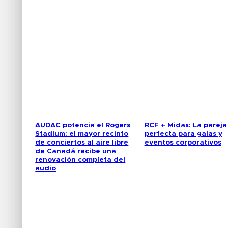
AUDAC potencia el Rogers
RCF + Midas: La pareja
Stadium: el mayor recinto
perfecta para galas y
de conciertos al aire libre
eventos corporativos
de Canadá recibe una
renovación completa del
audio