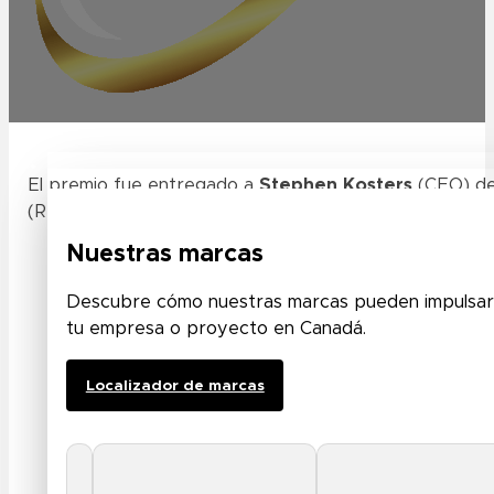
Marcas
El premio fue entregado a
Stephen Kosters
(CEO) d
(Reino Unido).
Nuestras marcas
Descubre cómo nuestras marcas pueden impulsar l
Stephen Kosters – Director General de AVL Med
tu empresa o proyecto en Canadá.
Director General de AVL Media Group.
Localizador de marcas
«Ganar el premio fue la guinda del pastel tras
Enterprise. Gracias, Tribu Musical del equipo d