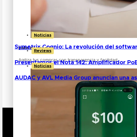
KLARKTEKNIK
LAB.GRUPPEN
TANNOY
TURBOSONIDO
Noticias
Symetrix Cognio: La revolución del softwa
Lista de precios
Reviews
Agiliza tus compras con transparencia y facilidad
Presentamos el Nota 142: Amplificador Po
Noticias
AUDAC y AVL Media Group anuncian una aso