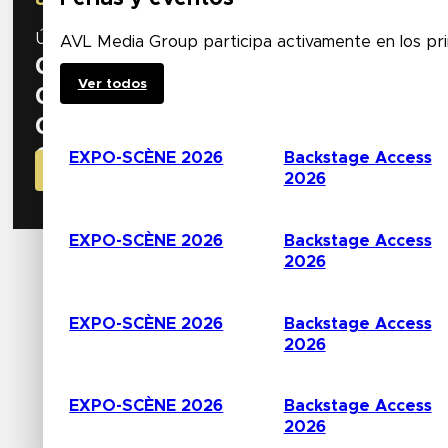
Únete a nosotros en nuestro stand
nº 534
para descu
AVL Media Group participa activamente en los prin
0
Días
Ver todos
0
Horas
0
Actas
0
EXPO-SCÈNE 2026
Backstage Access
Segundos
¡CONSIGUE AHORA TU CÓDIGO PARA LA INSIGNIA GRATI
2026
EXPO-SCÈNE 2026
Backstage Access
2026
EXPO-SCÈNE 2026
Backstage Access
2026
EXPO-SCÈNE 2026
Backstage Access
2026